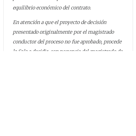
equilibrio económico del contrato.
En atención a que el proyecto de decisión
presentado originalmente por el magistrado
conductor del proceso no fue aprobado, procede
la Sala a decidir, con ponencia del magistrado de
la referencia, los recursos extraordinarios de
anulación interpuestos por las partes
convocante y convocada contra el laudo arbitral
del 11 de abril de 2023 (índice 2 SAMAI) por
medio del cual un tribunal con sede en el Centro
de Conciliación y Arbitraje de la Cámara de
Comercio de Bogotá resolvió: