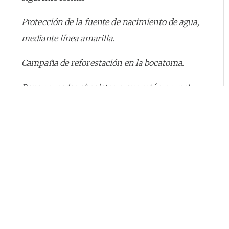
Protección de la fuente de nacimiento de agua,
mediante línea amarilla.
Campaña de reforestación en la bocatoma.
Reponer sedes obsoletas o que están en mal
estado, para generar ahorro.
Control de la calidad de agua. Potabilización.
3
Campañas educativas en el entorno […]”
.
Presupuestos fácticos
La parte actora indicó, en síntesis, los
siguientes hechos para fundamentar sus