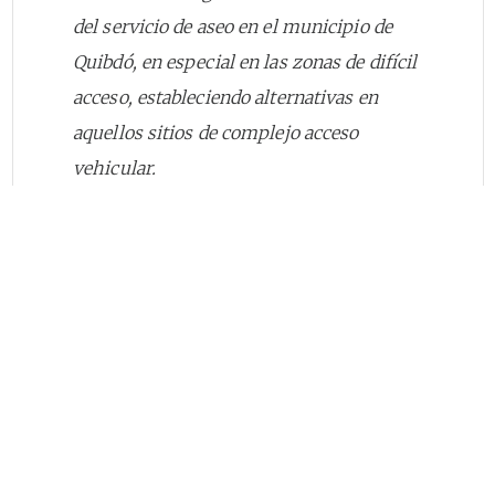
del servicio de aseo en el municipio de
Quibdó, en especial en las zonas de difícil
acceso, estableciendo alternativas en
aquellos sitios de complejo acceso
vehicular.
Elaborar, el diagnóstico de malla vial
municipal, focalizando los sitios de difícil
acceso vehicular.
evaluar y complementar el servicio de
prestación del servicio de aseo a los sitios
de difícil acceso para los vehículos
recolectores, a través de la
implementación de contenedores y