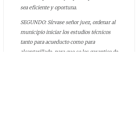
sea eficiente y oportuna.
SEGUNDO: Sírvase señor juez, ordenar al
municipio iniciar los estudios técnicos
tanto para acueducto como para
alcantarillado, para que se les garantice de
un buen servicio a la comunidad.
TECERO: Sírvase señor juez, ordenar al
Municipio de Quimbaya dar los recursos
económicos necesarios para iniciar el
proceso de construcción del acueducto y
alcantarillado.
CUARTO: Sírvase señor juez, ordenar al