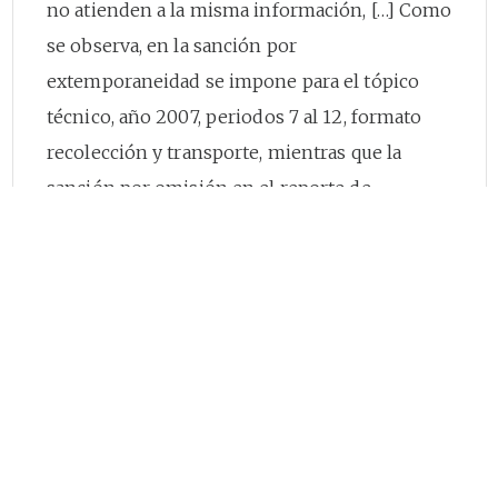
no atienden a la misma información, […] Como
se observa, en la sanción por
extemporaneidad se impone para el tópico
técnico, año 2007, periodos 7 al 12, formato
recolección y transporte, mientras que la
sanción por omisión en el reporte de
información se generó por otros tópicos,
periodos, formatos y formularios diferentes.
En consideración a lo expuesto, la Sala no
evidencia imposición de dos sanciones que
cobijan un mismo hecho, en tanto, como se
explicó, se trata de hechos diferentes, cuyo
fundamento recae sobre información distinta.
Así las cosas, la Sala encuentra que no le asiste