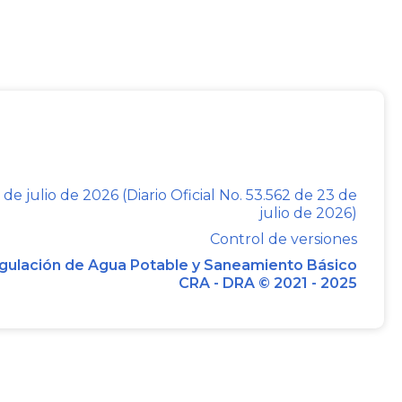
or de $2.068´000.000 de pesos.
icho convenio se estableció que la
 Guayabal, en su calidad de ejecutora
 de: (i) obtener los permisos y licencias
antizar la disponibilidad de los predios,
lgar permanentemente a la comunidad el
ción y giro de los recursos aportados por
 de julio de 2026 (Diario Oficial No. 53.562 de 23 de
julio de 2026)
ticipación ciudadana en la ejecución del
Control de versiones
gulación de Agua Potable y Saneamiento Básico
CRA - DRA © 2021 - 2025
e 26 de junio de 2006, requirió a la
 Guayabal para que, de conformidad con
reto 1220 de 200
VIII
 de alternativas (D.A.A.) del proyecto