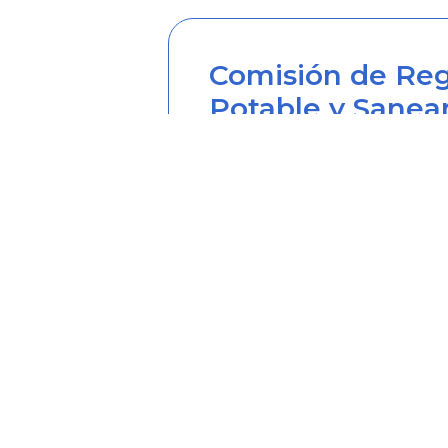
Comisión de Reg
Potable y Sanea
Sede principal
Carrera 12 Nº 97-80, Piso 2, 
Horario de atención: lunes a
Teléfono desde Colombia (6
Línea anticorrupción (60+1) 
Correo institucional: correo
Correo notificaciones judicia
Soy transparente: soytrans