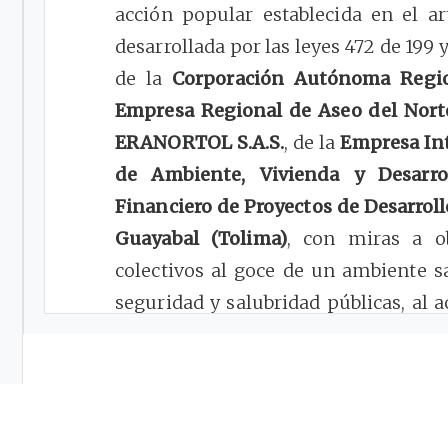
acción popular establecida en el ar
desarrollada por las leyes 472 de 199
de la
Corporación Autónoma Regi
Empresa Regional de Aseo del Nor
ERANORTOL S.A.S.
, de la
Empresa Inte
de Ambiente, Vivienda y Desarro
Financiero de Proyectos de Desarro
Guayabal (Tolima)
, con miras a o
colectivos al goce de un ambiente sa
seguridad y salubridad públicas, al a
que garantice la salubridad pública y
previsibles técnicamente, cuya vuln
los parámetros ambientales apli
operación, administración y manten