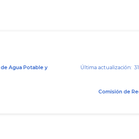
departamento del Tolima, por un val
2.2.
En la cláusula tercera de d
Administración Municipal de Armero
del proyecto, tendría las obligaciones
necesarios para el proyecto; (ii) gar
permisos y servidumbres; (iii) divu
avance de las contrataciones, la ejecu
 de Agua Potable y
Última actualización: 31
el M.A.V.D.T., y (iv) promover la par
proyecto, entre otras.
Comisión de Re
2.3.
CORTOLIMA, por Auto N.° 736 d
Administración Municipal de Armero
lo dispuesto en el artículo 17 del Dec
, presentara diagnóstico ambiental