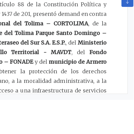
tículo 88 de la Constitución Política y
 y 1437 de 201, presentó demand en contra
onal del Tolima – CORTOLIMA
, de la
te del Tolima Parque Santo Domingo –
raseo del Sur S.A. E.S.P.
, del
Ministerio
llo Territorial - MAVDT
, del
Fondo
llo – FONADE
y del
municipio de Armero
btener la protección de los derechos
no, a la moralidad administrativa, a la
cceso a una infraestructura de servicios
 a la seguridad y prevención de desastres
eración atribuyó al desconocimiento de
cables al proyecto de construcción,
imiento integral del relleno sanitario