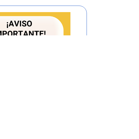
lde municipal de Armero Guayabal allegó
Regional del Tolima -CORTOLIMA-,
os para solicitud de licencia ambiental
elleno sanitario en el municipio de Armero
os sólidos de los municipios de Armero –
lahermosa, Líbano, Murillo, Palocabildo,
dos años y dos meses después, la Alcaldía
erido por CORTOLIMA, sino un Estudio de
royecto mencionado, lo cual desconoce el
6.