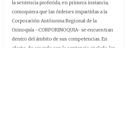
la sentencia proferida, en primera instancia,
comoquiera que las órdenes impartidas a la
Corporación Autónoma Regional de la
Orinoquía –CORPORINOQUIA- se encuentran
dentro del ámbito de sus competencias. En
efecto, de acuerdo con la sentencia apelada, las
obligaciones que debe cumplir esa autoridad
ambiental, no se refieren a la prestación de un
servicio público domiciliario.
CONSEJO DE ESTADO
SALA DE LO CONTENCIOSO
ADMINISTRATIVO
SECCIÓN PRIMERA