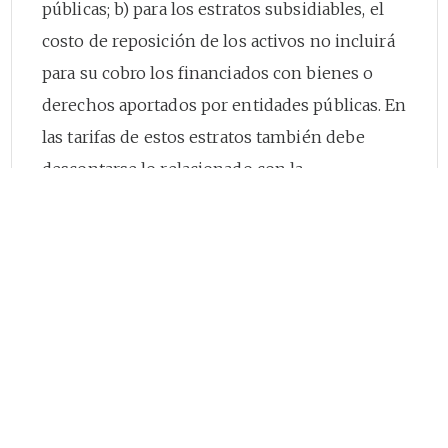
públicas; b) para los estratos subsidiables, el
costo de reposición de los activos no incluirá
para su cobro los financiados con bienes o
derechos aportados por entidades públicas. En
las tarifas de estos estratos también debe
descontarse lo relacionado con la
recuperación de inversiones realizadas por la
prestación del servicio.
NOTA DE RELATORIA: Levantada su reserva
legal con auto de 10 de diciembre de 2001.
CONSEJO DE ESTADO
SALA DE CONSULTA Y SERVICIO CIVIL