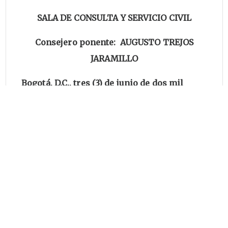
SALA DE CONSULTA Y SERVICIO CIVIL
Consejero ponente: AUGUSTO TREJOS
JARAMILLO
Bogotá, D.C., tres (3) de junio de dos mil
cuatro ( 2004)
Radicación número: 1540
Actor: VICEMINISTRO DE
DESARROLLO EMPRESARIAL
(E)
Referencia: Ley 773 de 2002.
Aplicación.