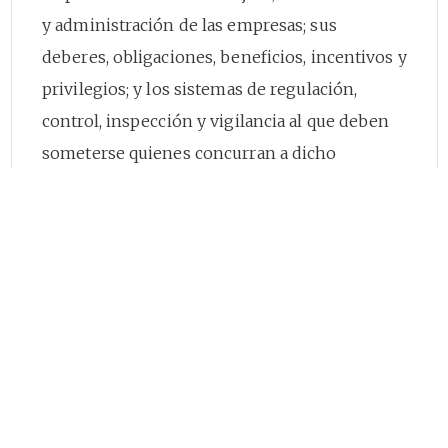
y administración de las empresas; sus
deberes, obligaciones, beneficios, incentivos y
privilegios; y los sistemas de regulación,
control, inspección y vigilancia al que deben
someterse quienes concurran a dicho
mercado. Por tanto, solamente será lo no
regulado en dicha ley ("en todo lo demás"), lo
que se sujetará a reglas comunes de derecho
privado. Lo dicho implica además, que la
aplicación del derecho privado y societario no
resultará absoluta ni derogatoria, por vía de la
libertad de empresa y la autonomía de la
voluntad, de las reglas imperativas que se
establecen en la ley para los prestadores de