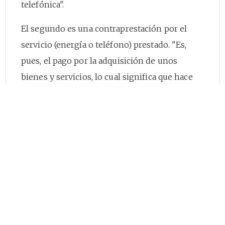
telefónica".
El segundo es una contraprestación por el
servicio (energía o teléfono) prestado. "Es,
pues, el pago por la adquisición de unos
bienes y servicios, lo cual significa que hace
parte del intercambio comercial de servicio
por dinero".
Estos conceptos en los actos parcialmente
acusados, se precisan así:
a) Para el servicio de energía, la resolución 28
de 1987, dice:
"El cargo por consumo se liquidará aplicando