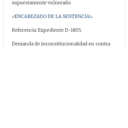
supuestamente vulnerado.
<ENCABEZADO DE LA SENTENCIA>.
Referencia: Expediente D-1805.
Demanda de inconstitucionalidad en contra
del artículo
22
(parcial) de la ley 9o. de 1989, y
artículos
70
(parcial) y
71
(parcial) de la ley 388
de 1997.
Actor: Luis Eduardo Montoya Medina.
Magistrado Ponente: Dr. JORGE ARANGO
MEJIA.
Sentencia aprobada en Santafé de Bogotá,