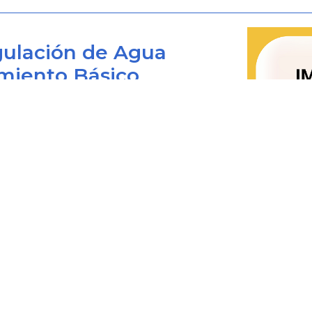
sobre las causas que determ
y las medidas adoptadas, y
ulación de Agua
sobre la conveniencia y op
miento Básico
podrá derogar, modificar o a
refiere este artículo,
ordinariamente son de inic
Bogotá D.C., Colombia
ejercer sus atribuciones cons
 viernes de 8:00 am. a 4:00 pm.
por derecho propio, si no f
0+1) 487 3820
Nacional.
4873820 Ext. 001
@cra.gov.co
DECRETOS EXPEDIDO
les: notificacionesjudiciales@cra.gov.co
EXCEPCION-
Sujetos a requ
parente@cra.gov.co
y materiales/
DECRETO
ESTADOS DE EXCEPCION