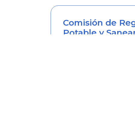
Comisión de Reg
Potable y Sanea
Sede principal
Carrera 12 Nº 97-80, Piso 2, 
Horario de atención: lunes a
Teléfono desde Colombia (6
Línea anticorrupción (60+1) 
Correo institucional: correo
Correo notificaciones judicia
Soy transparente: soytrans