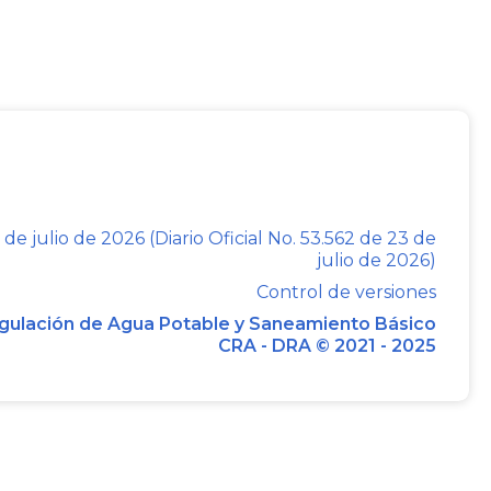
er nuevos tributos o modificar
ejarán de regir al término de la
alvo que el Congreso, durante el
arácter permanente.
A ECONOMICA, SOCIAL Y
VE CALAMIDAD PUBLICA-
 de julio de 2026 (Diario Oficial No. 53.562 de 23 de
 de la República
julio de 2026)
Control de versiones
ncias del Congreso en el marco
gulación de Agua Potable y Saneamiento Básico
CRA - DRA © 2021 - 2025
, el propio artículo 215 de la
e (i) examinará hasta por un
rogable por acuerdo de las dos
o que le presente el Gobierno