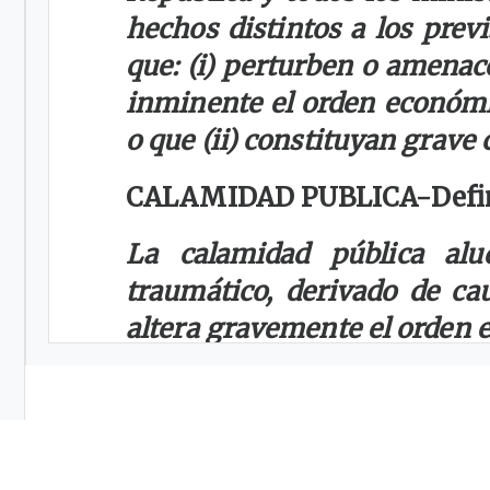
hechos distintos a los previ
que: (i) perturben o amenac
inminente el orden económico
o que (ii) constituyan grave
CALAMIDAD PUBLICA-
Defi
La calamidad pública al
traumático, derivado de cau
altera gravemente el orden e
que ocurre de manera imprev
ESTADO DE EMERGENCI
ECOLOGICA, O DE GRA