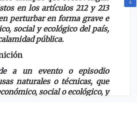
stos en los artículos 212 y 213
en perturbar en forma grave e
, social y ecológico del país,
 calamidad pública.
nición
ude a un evento o episodio
sas naturales o técnicas, que
conómico, social o ecológico, y
ista y sobreviniente.
A ECONOMICA, SOCIAL Y
VE CALAMIDAD PUBLICA-