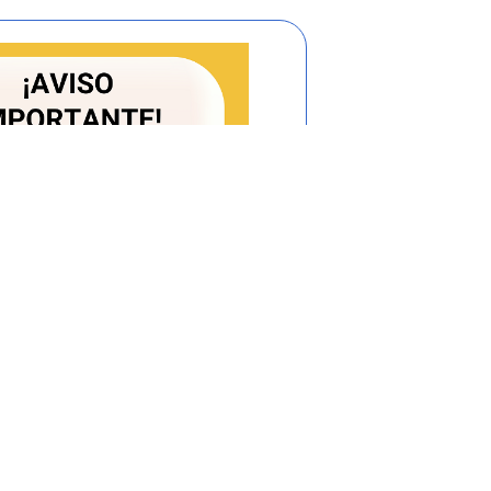
inaron el estado de emergencia
 se pronunciará expresamente
ortunidad de las mismas; (ii)
dicionar los decretos a que se
 en aquellas materias que
iativa del Gobierno, así como
titucionales; y, (iii) se reunirá
uere convocado por el Gobierno
S DURANTE ESTADOS DE
isitos y limitaciones formales
S EXPEDIDOS DURANTE
-
Criterios y parámetros de