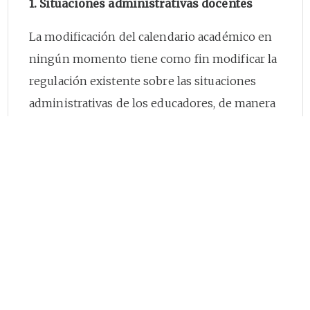
1. Situaciones administrativas docentes
La modificación del calendario académico en
ningún momento tiene como fin modificar la
regulación existente sobre las situaciones
administrativas de los educadores, de manera
especial las relacionadas con las licencias, los
permisos, las comisiones, los encargos y el
manejo de incapacidades, las cuales deben
seguirse tramitando de conformidad con la
normatividad vigente.
2. Provisión de vacantes definitivas en el
Sistema Maestro
El artículo
2.4.6.3.10
del Decreto 1075 de 2015,