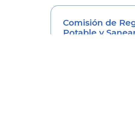
Comisión de Reg
Potable y Sanea
Sede principal
Carrera 12 Nº 97-80, Piso 2, 
Horario de atención: lunes a
Teléfono desde Colombia (6
Línea anticorrupción (60+1) 
Correo institucional: correo
Correo notificaciones judicia
Soy transparente: soytrans