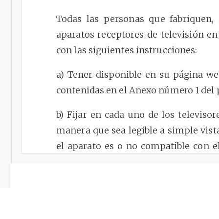
Todas las personas que fabriquen, 
aparatos receptores de televisión en
con las siguientes instrucciones:
a) Tener disponible en su página we
contenidas en el Anexo número 1 del
b) Fijar en cada uno de los televiso
manera que sea legible a simple vista
el aparato es o no compatible con 
TDT, mediante la utilización de los s
i)
Para el televisor que NO es compati
“
Este televisor
NO
es compatible con e