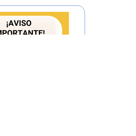
se entregue al consumidor que adquiera
a separada de color que resalte y con una
) milímetros, la información indicada en
 preguntas y respuestas contenidas en el
l. De no contener ninguna información
garse como mínimo con aquella señalada
ones contenidas en el numeral 2.9 del
Circular Única de la Superintendencia de
imposición de las sanciones previstas en