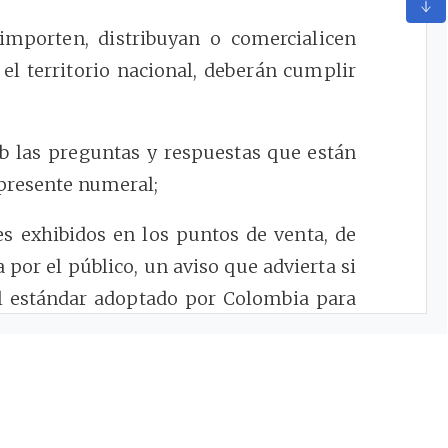
importen, distribuyan o comercialicen
 el territorio nacional, deberán cumplir
b las preguntas y respuestas que están
 presente numeral;
res exhibidos en los puntos de venta, de
 por el público, un aviso que advierta si
el estándar adoptado por Colombia para
iguientes textos según corresponda:
ble, se deberá señalar lo siguiente:
l estándar DVB-T adoptado para Televisión