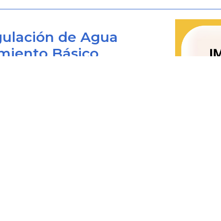
puedan ser entregadas por escrito;
ulación de Agua
d) Con la información impresa que 
miento Básico
un televisor, se deberá incluir en hoj
letra de tamaño no inferior a tres (3
el literal b) anterior, así como las
Bogotá D.C., Colombia
Anexo número 1 del presente numera
impresa, el televisor deberá entre
 viernes de 8:00 am. a 4:00 pm.
en la presente instrucción.
0+1) 487 3820
4873820 Ext. 001
2.9.2 Régimen sancionatorio
@cra.gov.co
les: notificacionesjudiciales@cra.gov.co
El incumplimiento de las disposici
parente@cra.gov.co
Capítulo Segundo del Título II de la 
Industria y Comercio dará lugar a la 