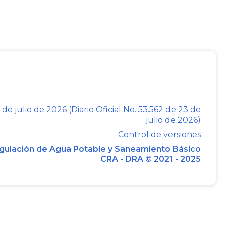
ual habrá un período de transición que le
 bajo el estándar actual. Sin embargo,
 son compatibles, tenga presente que al
, si desea continuar disfrutando de TDT
icional o cambiar su televisor por uno
-T2).
 de julio de 2026 (Diario Oficial No. 53.562 de 23 de
diciones, requisitos y alternativas,
julio de 2026)
la Comisión Nacional de Televisión
Control de versiones
tendencia de Industria y Comercio
gulación de Agua Potable y Saneamiento Básico
CRA - DRA © 2021 - 2025
manente con asesores de ventas, deberá
as preguntas y respuestas contenidas en
ral, de manera que a solicitud de este