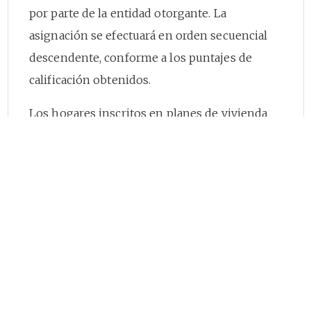
por parte de la entidad otorgante. La
asignación se efectuará en orden secuencial
descendente, conforme a los puntajes de
calificación obtenidos.
Los hogares inscritos en planes de vivienda
que no resulten asignados por insuficiencia
de cupos disponibles, serán asignados en
orden secuencial descendente, conforme a los
puntajes de calificación obtenidos, cuando se
presenten renuncias a cupos dentro del plan
de vivienda respectivo.
2. Hogares vinculados al programa de ahorro
programado contractual con evaluación