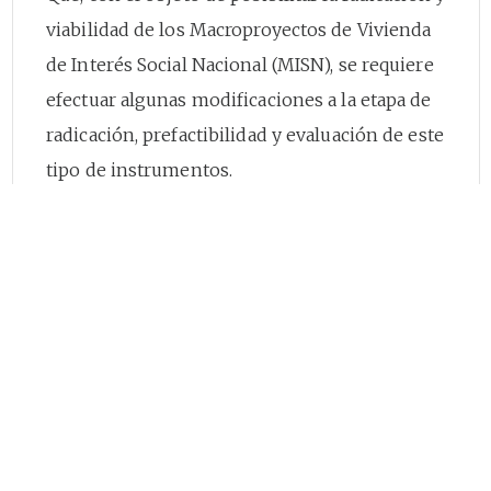
viabilidad de los Macroproyectos de Vivienda
de Interés Social Nacional (MISN), se requiere
efectuar algunas modificaciones a la etapa de
radicación, prefactibilidad y evaluación de este
tipo de instrumentos.
Que en cumplimiento del artículo
8o
de la Ley
1437 de 2011 y de lo dispuesto por el Decreto
Único
1081
de 2015, el proyecto de decreto fue
publicado en la página web del Ministerio de
Vivienda, Ciudad y Territorio.
Que, en mérito de lo expuesto,
DECRETA: