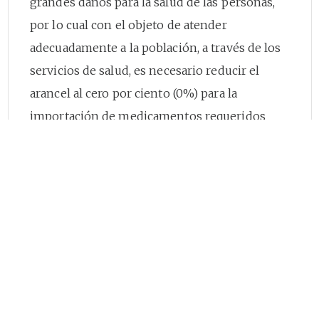
grandes daños para la salud de las personas,
por lo cual con el objeto de atender
adecuadamente a la población, a través de los
servicios de salud, es necesario reducir el
arancel al cero por ciento (0%) para la
importación de medicamentos requeridos
para el tratamiento de enfermedades
respiratorias, para contener el contagio del
mencionado virus y para suplir las
necesidades de saneamiento del agua
derivado de una mayor demanda de este
servicio, al igual que de equipos médicos de
ozonometría y reactivos de laboratorio
necesarios para la detección de la enfermedad