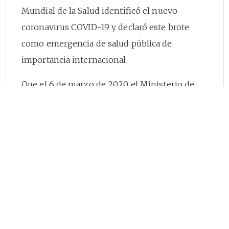
Mundial de la Salud identificó el nuevo
coronavirus COVID-19 y declaró este brote
como emergencia de salud pública de
importancia internacional.
Que el 6 de marzo de 2020 el Ministerio de
Salud y de la Protección Social dio a conocer el
primer caso de brote de enfermedad por
coronavirus COVID-19 en el territorio
nacional.
Que el 9 de marzo de 2020 la Organización
Mundial de la Salud solicitó a los países la
adopción de medidas prematuras con el
objetivo de detener la transmisión y prevenir