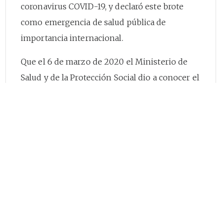
coronavirus COVID-19, y declaró este brote
como emergencia de salud pública de
importancia internacional.
Que el 6 de marzo de 2020 el Ministerio de
Salud y de la Protección Social dio a conocer el
primer caso de brote de enfermedad por
coronavirus COVID-19 en el territorio
nacional.
Que el 9 de marzo de 2020 la OMS solicitó a
los países la adopción de medidas prematuras
con el objetivo de detener la transmisión y
prevenir la propagación del virus.
Que el 11 de marzo de 2020 la Organización