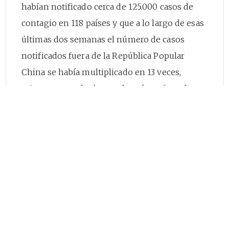
habían notificado cerca de 125.000 casos de
contagio en 118 países y que a lo largo de esas
últimas dos semanas el número de casos
notificados fuera de la República Popular
China se había multiplicado en 13 veces,
mientras que el número de países afectados se
había triplicado, por lo que instó a los Estados
a tomar acciones urgentes y decididas para la
identificación, confirmación, aislamiento,
monitoreo de los posibles casos y el
tratamiento de los casos confirmados, así
como la divulgación de las medidas
preventivas, todo lo cual debe redundar en la
mitigación del contagio.