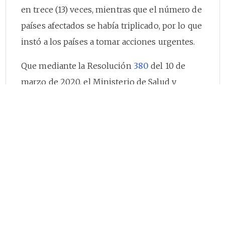
en trece (13) veces, mientras que el número de
países afectados se había triplicado, por lo que
instó a los países a tomar acciones urgentes.
Que mediante la Resolución
380
del 10 de
marzo de 2020, el Ministerio de Salud y
Protección Social adoptó, entre otras, medidas
preventivas sanitarias de aislamiento y
cuarentena de las personas que, a partir de la
entrada en vigencia de la precitada resolución,
arribaran a Colombia desde la República
Popular China, Francia, Italia y España.
Que mediante Resolución
385
del 12 de marzo
de 2020, el Ministro de Salud y Protección