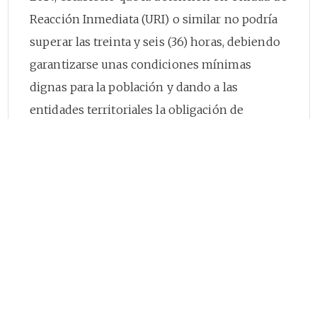
Reacción Inmediata (URI) o similar no podría
superar las treinta y seis (36) horas, debiendo
garantizarse unas condiciones mínimas
dignas para la población y dando a las
entidades territoriales la obligación de
adecuar las celdas a las condiciones
establecidas.
Que la Organización Mundial de la Salud
(OMS) el 11 de marzo de 2020, declaró que el
brote del coronavirus COVID-19 es una
pandemia, esencialmente por la velocidad en
su propagación, e instó a los Estados a tomar
acciones urgentes y decididas para la