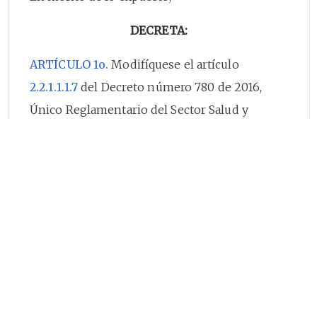
DECRETA:
ARTÍCULO 1o.
Modifíquese el artículo
2.2.1.1.1.7
del Decreto número 780 de 2016,
Único Reglamentario del Sector Salud y
Protección Social, el cual quedará así:
“Artículo
2.2.1.1.1.7
Pago de cotizaciones de
los trabajadores independientes al Sistema
de Seguridad Social Integral.
El pago de las
cotizaciones al Sistema de Seguridad Social
Integral de los trabajadores independientes se
efectuará mes vencido, por periodos
mensuales, a través de la Planilla Integrada de