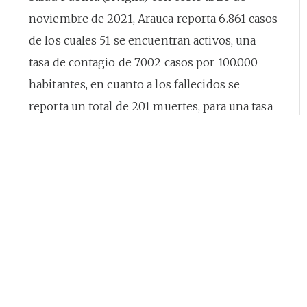
noviembre de 2021, Arauca reporta 6.861 casos
de los cuales 51 se encuentran activos, una
tasa de contagio de 7.002 casos por 100.000
habitantes, en cuanto a los fallecidos se
reporta un total de 201 muertes, para una tasa
de mortalidad de 205 por cada 100.000
habitantes y una letalidad de 2,93%. En Maicao
los casos acumulados son 8.481, de los cuales
109 se encuentran activos, una tasa de
contagio de 4.535 casos por 100.000 habitantes,
429 muertes acumuladas, para una tasa de
mortalidad de 229,1 por 100.000 y una
letalidad de 5,05%. En Riohacha, se reportan
18.264 casos de los cuales se encuentran 74