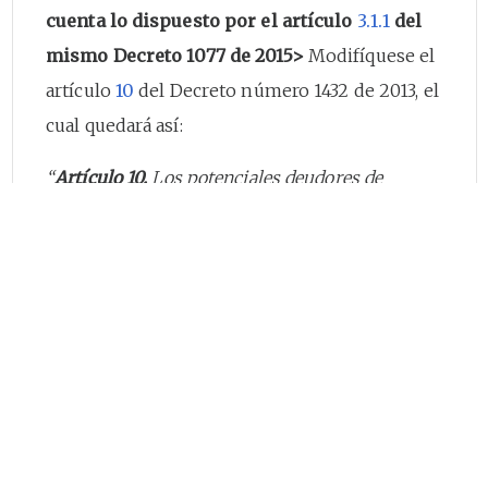
cuenta lo dispuesto por el artículo
3.1.1
del
mismo Decreto 1077 de 2015>
Modifíquese el
artículo
10
del Decreto número 1432 de 2013, el
cual quedará así:
“
Artículo 10.
Los potenciales deudores de
crédito pertenecientes a los hogares que
resulten beneficiarios del subsidio familiar de
vivienda a que se refiere el artículo
8
o de este
decreto, podrán acceder a la cobertura de tasa de
interés prevista en el artículo
123
de la Ley 1450
de 2011, a través de créditos otorgados por los
establecimientos de crédito para compra de
vivienda, en las condiciones y términos que