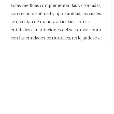
Estas medidas complementan las ya tomadas,
con responsabilidad y oportunidad, las cuales
se ejecutan de manera articulada con las
entidades e instituciones del sector, así como
con las entidades territoriales, reflejándose el
compromiso y la solidaridad de todos para
garantizar el derecho a la educación,
pensando en el cuidado y la salud de Qos
niños, jóvenes y maestros.
Con este contexto nos permitimos socializar
las siguientes orientaciones:
1. Orientaciones para garantizar la
continuidad de las jornadas de trabajo