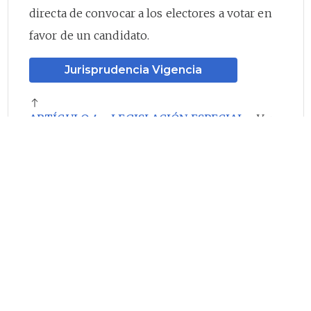
directa de convocar a los electores a votar en
favor de un candidato.
Jurisprudencia Vigencia
ARTÍCULO 4o. LEGISLACIÓN ESPECIAL.
<Ver
Notas del Editor> <Artículo
CONDICIONALMENTE exequible> El
Presidente o el Vicepresidente de la República
que manifiesten su interés de participar en la
campaña presidencial o se inscriban como
candidatos en la elección presidencial, estarán
sujetos a las condiciones que para estos
efectos consagra la Constitución Política y la