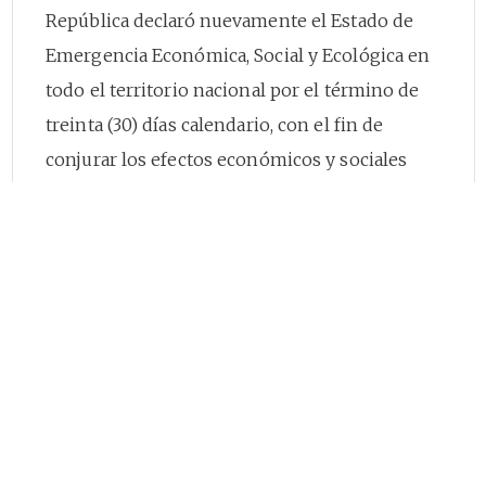
República declaró nuevamente el Estado de
Emergencia Económica, Social y Ecológica en
todo el territorio nacional por el término de
treinta (30) días calendario, con el fin de
conjurar los efectos económicos y sociales
que ha generado la grave calamidad pública
que afecta al país por la pandemia del nuevo
Coronavirus COVID-19.
Que, con ocasión de la nueva declaratoria del
Estado de Emergencia Económica, Social y
Ecológica establecida mediante el Decreto
637
de 2020, se expidió el Decreto Legislativo
812
de 2020, por el cual se creó el Registro Social