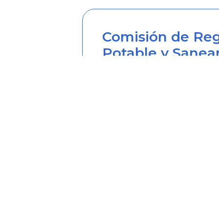
Comisión de Reg
Potable y Sanea
Sede principal
Carrera 12 Nº 97-80, Piso 2, 
Horario de atención: lunes a
Teléfono desde Colombia (6
Línea anticorrupción (60+1) 
Correo institucional: correo
Correo notificaciones judicia
Soy transparente: soytrans