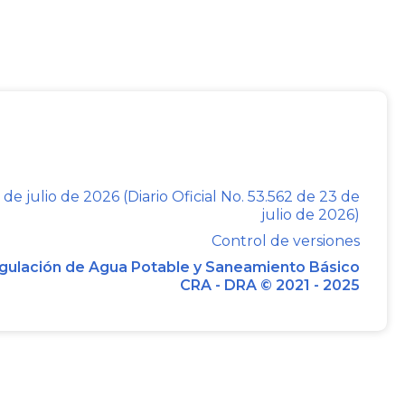
 ACIDO SULFURICO: Todas a partir de
 ACIDO CLORHIDRICO: Todas a partir de
UCHO SINTETICO a partir de 2 Ton/día.
 de julio de 2026 (Diario Oficial No. 53.562 de 23 de
arineras y trilladoras de arroz, café,
julio de 2026)
inosas, con capacidad de producción
Control de versiones
gulación de Agua Potable y Saneamiento Básico
CRA - DRA © 2021 - 2025
as las plantas a partir de cualquier
a partir de 3 Ton/día de producción.