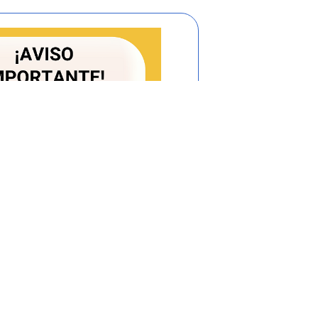
DE LLANTAS Y CAMARAS DE CAUCHO
 partir de cualquier volumen de
BENEFICIO DE MINERALES O MATERIALES
uando la capacidad de molienda sea
DE MEZCLAS ASFALTICAS con hornos de
ERO con hornos de fundición de más de
IERRO GRIS con hornos de fundición de