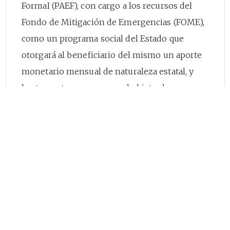
Formal (PAEF), con cargo a los recursos del
Fondo de Mitigación de Emergencias (FOME),
como un programa social del Estado que
otorgará al beneficiario del mismo un aporte
monetario mensual de naturaleza estatal, y
hasta por tres veces, con el objeto de apoyar y
proteger el empleo formal del país durante la
pandemia del nuevo coronavirus COVID-19;
Que el Decreto Legislativo
677
del 19 de mayo
de 2020 modificó el Decreto Legislativo
639
de 2020 para incluir dentro de los potenciales
beneficiarios del Programa de Apoyo al
Empleo Formal (PAEF) a las personas
naturales inscritas en el registro mercantil, a