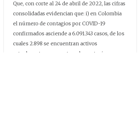
Que, con corte al 24 de abril de 2022, las cifras
consolidadas evidencian que: i) en Colombia
el número de contagios por COVID-19
confirmados asciende a 6.091.343 casos, de los
cuales 2.898 se encuentran activos
actualmente, con una tasa de contagio
acumulada de 12.011 casos por cada 100.000
habitantes, ii) se presenta un total de 139.778
muertes acumuladas, para una tasa de
mortalidad de 275,6 por cada 100.000
habitantes y una letalidad del 2,29%.
Que, la situación epidemiológica en el país por
causa de la COVID-19 continúa reportando una
mejoría sostenida de sus indicadores