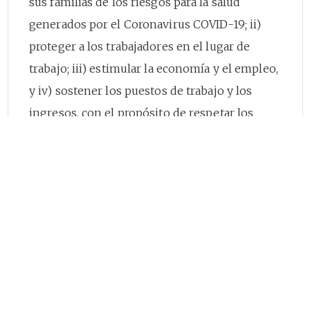
sus familias de los riesgos para la salud
generados por el Coronavirus COVID-19; ii)
proteger a los trabajadores en el lugar de
trabajo; iii) estimular la economía y el empleo,
y iv) sostener los puestos de trabajo y los
ingresos, con el propósito de respetar los
derechos laborales, mitigar los impactos
negativos y lograr una recuperación rápida y
sostenida;
Que la evidencia muestra que la propagación
del Coronavirus COVID-19 continúa, a pesar de
los esfuerzos estatales y de la sociedad, y en
consecuencia, al no existir medidas
farmacológicas como la vacuna y los