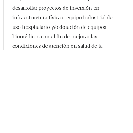
desarrollar proyectos de inversión en
infraestructura física o equipo industrial de
uso hospitalario y/o dotación de equipos
biomédicos con el fin de mejorar las
condiciones de atención en salud de la
población afectada por COVID-19, en
cumplimiento de lo preceptuado en el artículo
6o
del Decreto Legislativo 538 de 2020.
Que, en los artículos
42
,
43
y
45
de la Ley 715
de 2001, se asignaron las competencias en
salud de la nación, los departamentos y los
distritos.
Que, en razón a lo expuesto, se hace necesario