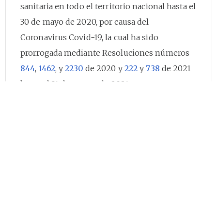
sanitaria en todo el territorio nacional hasta el
30 de mayo de 2020, por causa del
Coronavirus Covid-19, la cual ha sido
prorrogada mediante Resoluciones números
844
,
1462
, y
2230
de 2020 y
222
y
738
de 2021
hasta el 31 de agosto de 2021,
Que el Decreto Legislativo
539
del 13 de abril
de 2020, establece que durante el término de
la emergencia sanitaria declarada por el
Ministerio de Salud y Protección Social, con
ocasión de la pandemia a causa del
coronavirus Covid-19, el citado Ministerio es la
entidad encargada de determinar y expedir
los protocolos que sobre bioseguridad se