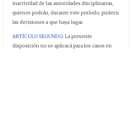
inactividad de las autoridades disciplinarias,
quienes podrán, durante este período, proferir
las decisiones a que haya lugar.
ARTÍCULO SEGUNDO.
La presente
disposición no se aplicará para los casos en
que se designe funcionario especial o en los
cuales el Procurador General de la Nación
determine, por acto especial, continuar el
trámite procesal en los términos ordinarios.
ARTÍCULO TERCERO.
La autoridad
disciplinaria adoptará las medidas necesarias
para dar estricto cumplimiento a lo ordenado
en los artículos anteriores y coordinará con