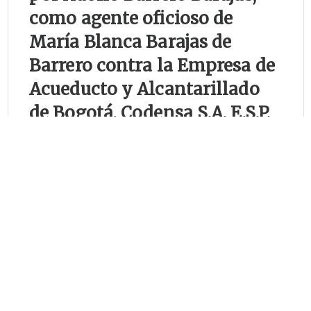
como agente oficioso de
María Blanca Barajas de
Barrero contra la Empresa de
Acueducto y Alcantarillado
de Bogotá, Codensa S.A. E.S.P.
y Gas Natural S.A. E.S.P.
Magistrada Ponente:
CRISTINA PARDO
SCHLESINGER
Bogotá, diez (10) de mayo de
dos mil dieciocho (2018).