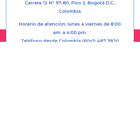
Carrera 12 Nº 97-80, Piso 2, Bogotá D.C.,
Colombia
Horario de atención: lunes a viernes de 8:00
am. a 4:00 pm.
Teléfono desde Colombia (60+1) 487 3820
Línea anticorrupción (60+1) 4873820 Ext. 001
Correo institucional: correo@cra.gov.co
Correo notificaciones judiciales:
notificacionesjudiciales@cra.gov.co
Soy transparente:
soytransparente@cra.gov.co
Políticas
Mapa del sitio