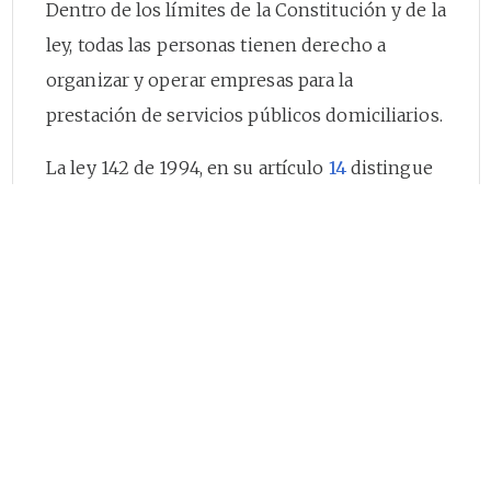
Dentro de los límites de la Constitución y de la
ley, todas las personas tienen derecho a
organizar y operar empresas para la
prestación de servicios públicos domiciliarios.
La ley 142 de 1994, en su artículo
14
distingue
tres clases de empresas:
(.)
"14.5 Empresa de servicios públicos oficial. Es
aquella en cuyo capital la Nación, las entidades
territoriales, o las entidades descentralizadas
de aquella o éstas tienen el 100% de los
aportes.