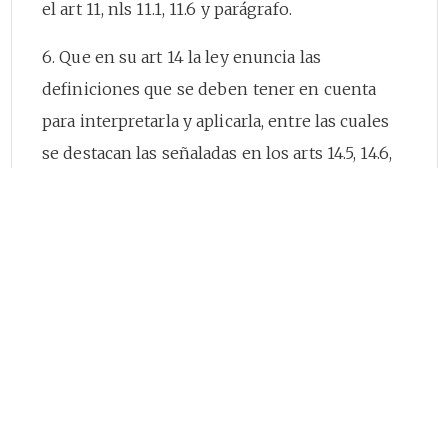
el art 11, nls 11.1, 11.6 y parágrafo.
6. Que en su art 14 la ley enuncia las
definiciones que se deben tener en cuenta
para interpretarla y aplicarla, entre las cuales
se destacan las señaladas en los arts 14.5, 14.6,
14.13, 14.26 y 14.27.
7. Que los arts 15 y 17 de la citada ley señalan
las personas públicas a privadas que pueden
prestar esos servicios y las definen.
8. Que esa misma ley dispuso que aunque el
señalamiento de políticas generales de
administración de los servicios públicos
domiciliarios correspondía por mandato del