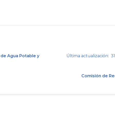
LA D
El primer cargo está referido a la vi
Tributario;
4
,
14.21
,
14.25
y
75
de la Le
desconocer la exclusión de la renta 
del servicio de energía eléctrica, act
domiciliario.
 de Agua Potable y
Última actualización: 31
Con base en el artículo
191
del Es
presunción establecida en el artíc
Comisión de Re
empresas prestadoras de servicios p
de tal excepción deben incluirse las
que se encuentra la de generación de 
servicio público domiciliario. El co
incluye la totalidad de las etapas impl