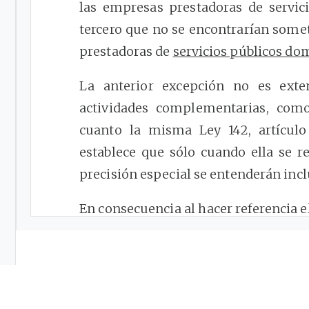
las empresas prestadoras de servic
tercero que no se encontrarían somet
prestadoras de
servicios públicos dom
La anterior excepción no es exte
actividades complementarias, como
cuanto la misma Ley 142, artícul
establece que sólo cuando ella se re
precisión especial se entenderán inc
En consecuencia al hacer referencia e
de los servicios públicos para efecto
renta presuntiva, las actividades c
amparadas por la excepción.