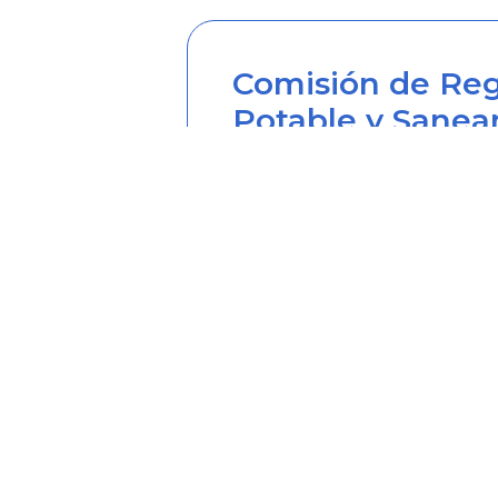
Comisión de Reg
Potable y Sanea
Sede principal
Carrera 12 Nº 97-80, Piso 2, 
Horario de atención: lunes a
Teléfono desde Colombia (6
Línea anticorrupción (60+1) 
Correo institucional: correo
Correo notificaciones judicia
Soy transparente: soytrans