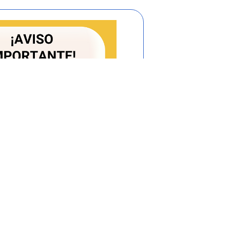
definir servicio público domiciliario no
o, sino que enumeró los servicios que
distinciones en cuanto a las etapas del
va, las actividades que se agotan en el
vicio público, citó una enunciada en fallo
ca referencia en la demanda es que es de
ervicio, que culminan con su efectiva
nsmisión, transporte, igualmente hacen
ico domiciliario. Además indicó que el
ica es inescindible, de suerte que la