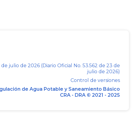
EMANDA
olación de los artículos
191
del Estatuto
y 142 de 1994 y
5
de la Ley 143 de 1994, por
presuntiva de las empresas de generación
ividad que constituye un servicio público
 de julio de 2026 (Diario Oficial No. 53.562 de 23 de
julio de 2026)
tatuto Tributario, que excluye de la
Control de versiones
ulo
188
del mismo ordenamiento, a las
gulación de Agua Potable y Saneamiento Básico
úblicos domiciliarios, adujo que dentro
CRA - DRA © 2021 - 2025
 actividades complementarias, entre las
energía, toda vez que este servicio es un
ncepto de servicio público domiciliario
ícitas en la prestación del servicio.