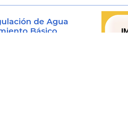
Advirtió que la Ley
142
de 1994, al 
ulación de Agua
efectuó una definición del concept
miento Básico
cuentan con tal calidad, sin hacer 
mismo para incluir de manera exclusi
propio domicilio del destinatario.
Bogotá D.C., Colombia
A falta de una definición legal de ser
 viernes de 8:00 am. a 4:00 pm.
de la Corte Constitucional, cuya úni
0+1) 487 3820
fecha 17 de mayo de 1994.
4873820 Ext. 001
@cra.gov.co
Las actividades integrantes del s
les: notificacionesjudiciales@cra.gov.co
prestación, como la generación, tra
parente@cra.gov.co
parte de la noción de servicio públ
servicio público de energía eléctr