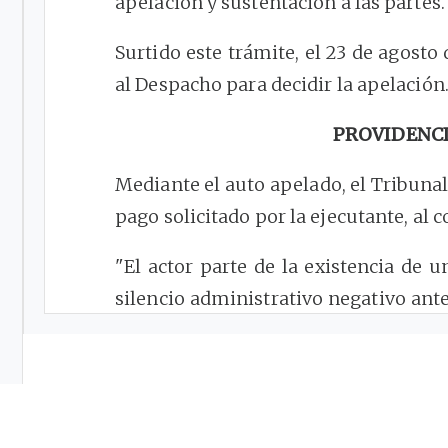
apelación y sustentación a las partes. (f
Surtido este trámite, el 23 de agost
al Despacho para decidir la apelación. (
PROVIDENC
Mediante el auto apelado, el Tribuna
pago solicitado por la ejecutante, al con
"El actor parte de la existencia de u
silencio administrativo negativo ant
(que estima equivale a una petición)
plazo estipulado en el numeral 16 
concordancia con el art.
15
del decreto
Tales supuestos carecen de soport