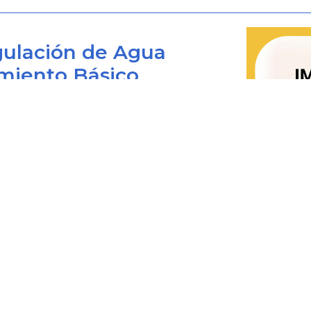
... al invocarse el Estatuto de Contrat
en concordancia con el Art.
15
del De
ulación de Agua
significar, como bien se desprende d
miento Básico
es que las solicitudes que se pres
contrato, que no sean respondidas d
siguientes, se entenderán resueltas
solicitante, operando el silenc
Bogotá D.C., Colombia
contundencia estructural al título 
 viernes de 8:00 am. a 4:00 pm.
demanda. (...)"
0+1) 487 3820
4873820 Ext. 001
CONSIDERACI
@cra.gov.co
les: notificacionesjudiciales@cra.gov.co
De conformidad con lo establecido 
parente@cra.gov.co
corresponde a la Jurisdicción de lo C
controversias que se susciten con 