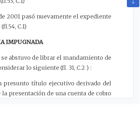
l.53, C.1)
o de 2001 pasó nuevamente el expediente
fl.54, C.1)
IA IMPUGNADA
l se abstuvo de librar el mandamiento de
siderar lo siguiente (fl. 31, C.2 ) :
n presunto título ejecutivo derivado del
e la presentación de una cuenta de cobro
, que no fue respondida o resuelta en el
del artículo
25
de la ley 80 de 1.993 en
 679 de 1.994.
e legal pues la omisión del deber de