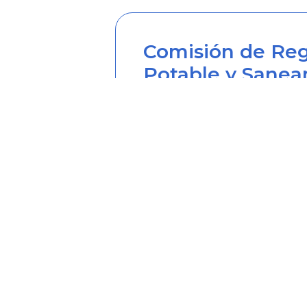
Comisión de Reg
Potable y Sanea
Sede principal
Carrera 12 Nº 97-80, Piso 2, 
Horario de atención: lunes a
Teléfono desde Colombia (6
Línea anticorrupción (60+1) 
Correo institucional: correo
Correo notificaciones judicia
Soy transparente: soytrans