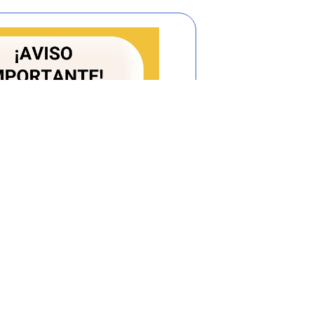
ación Estatal (Art.
25-16
de la Ley 80/93),
creto 679 de 1994, lo que se pretendía
e la intelección armónica de las normas,
enten en el curso de la ejecución del
entro del término de los tres (3) meses
 favorablemente a las pretensiones del
io administrativo positivo, que da
ejecutivo complejo que se aportó en la
ONES DE LA SALA
en el artículo
75
de la Ley 80 de 1993,
ontencioso Administrativo conocer de las
ocasión del desarrollo y ejecución del