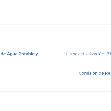
"... en manera alguna se pretende d
exigible a cargo de la entidad ter
simple derecho de petición y a la 
negativo (sic), sinó (sic) en títul
debidamente integrado por la copia d
con su correspondiente otrosíes; la 
1997, la fotocopia del Acta de termina
 de Agua Potable y
Última actualización: 31
supuesto, la copia de la cuenta 
abroquela el título ejecutivo comp
municipio de Garzón dentro del térmi
Comisión de Re
lo entendió equivocadamente el H.
documento una obligación a cargo de 
(...)