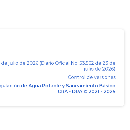
erivar una obligación clara, expresa y
ritorial demandada, con soporte en un
operancia del silencio administrativo
o ejecutivo complejo, que se encuentra
el contrato celebrado entre las partes,
copia del convenio de fecha junio 25 de
ción de la casa estación reguladora y, por
 de julio de 2026 (Diario Oficial No. 53.562 de 23 de
de cobro respectiva, que simplemente
julio de 2026)
lejo al no haber sido objetada por el
Control de versiones
no previsto en la ley, pero nunca, como
gulación de Agua Potable y Saneamiento Básico
CRA - DRA © 2021 - 2025
 Tribunal para derivar con este solo
la demandada, ...