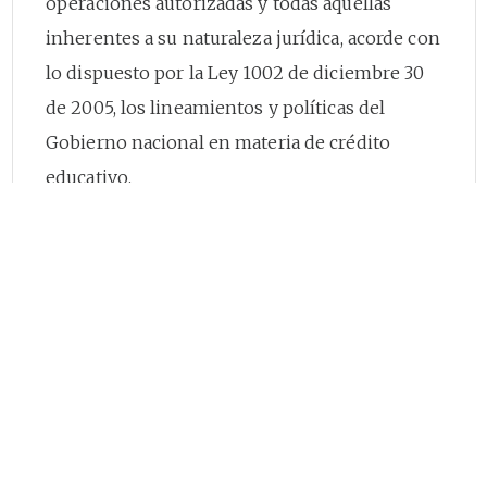
operaciones autorizadas y todas aquellas
inherentes a su naturaleza jurídica, acorde con
lo dispuesto por la Ley 1002 de diciembre 30
de 2005, los lineamientos y políticas del
Gobierno nacional en materia de crédito
educativo.
Que conforme a lo dispuesto en el numeral 4
del artículo ibídem, es función de la Junta
Directiva “Expedir conforme a la ley y los
estudios del Icetex, los actos administrativos
que se requieran para el cumplimiento de las
funciones y de las operaciones autorizadas al
Icetex como autoridad financiera de
naturaleza especial”.