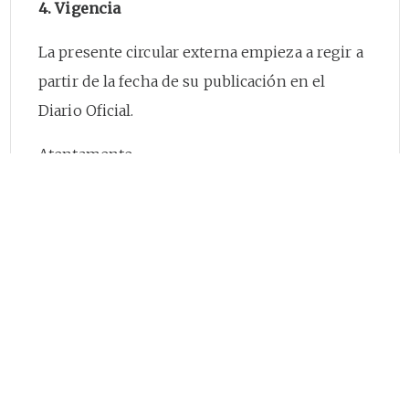
4. Vigencia
La presente circular externa empieza a regir a
partir de la fecha de su publicación en el
Diario Oficial.
Atentamente,
El Superintendente de industria y Comercio,
Pablo Felipe Robledo del Castillo.
NOTAS AL FINAL:
2.
Consejo de Estado, Sala de lo Contencioso
Administrativo, Sección Primera, Bogotá,
Auto del 26 de julio de 2016. Magistrado