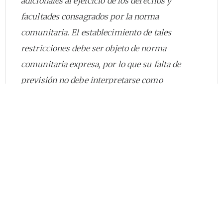
adicionales al ejercicio de los derechos y
facultades consagrados por la norma
comunitaria. El establecimiento de tales
restricciones debe ser objeto de norma
comunitaria expresa, por lo que su falta de
previsión no debe interpretarse como
constitutiva de un asunto no comprendido en la
citada Decisión
” [1].
2.
Objeto
Derogar la instrucción contemplada en el
numeral 1.2.5.5 del Capítulo I del Título X de la
Circular Unica, relativa a la causal de
irregistrabilidad consagrada en el artículo 137