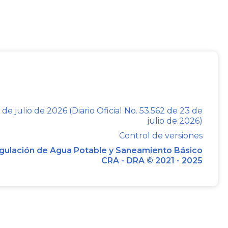
de a prestadores de este servicio.
ispuesto en el artículo
2.1.1.1.3.1.2
. de la
se cumplan los presupuestos y criterios
 solo las personas prestadoras que
ciliario de acueducto o ambos servicios
l recalculo de los costos económicos de
 de julio de 2026 (Diario Oficial No. 53.562 de 23 de
julio de 2026)
 en el artículo de la Resolución CRA
943
Control de versiones
gulación de Agua Potable y Saneamiento Básico
CRA - DRA © 2021 - 2025
ado artículo del recalculo referencia que
forma directa por parte de la persona
iere de revisión previa por parte de esta
perintendencia de Servicios Públicos