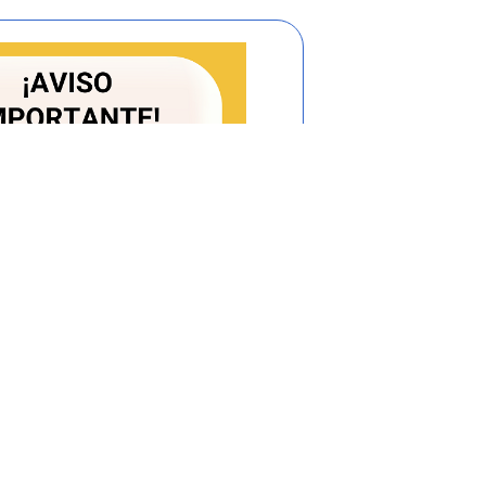
de los requisitos para esta aplicación.
la verificación de este cumplimiento en
n, vigilancia y control.
al de operación, ¿se podrá recalcular el
ueva información tanto de variables
 en ese año de los servicios de acueducto
 tanto numerador como denominador de las
.7
. de la Resolución CRA 943 de 2021
doras pertenecientes al primer segmento
eración, a la entrada en vigencia de la
e compila o no cuenten con la información