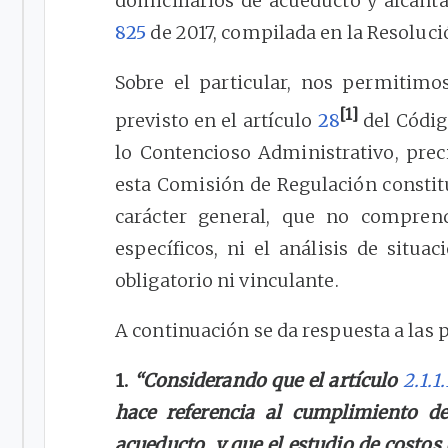
domiciliarios de acueducto y alcant
825
de 2017, compilada en la Resoluc
Sobre el particular, nos permitimo
[1]
previsto en el artículo
28
del Códig
lo Contencioso Administrativo, pre
esta Comisión de Regulación constit
carácter general, que no compren
específicos, ni el análisis de situa
obligatorio ni vinculante.
A continuación se da respuesta a las 
1.
“Considerando que el artículo
2.1.1.
hace referencia al cumplimiento de
acueducto, y que el estudio de costos