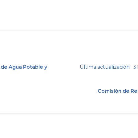
evaluación de dicho criterio correspon
Así las cosas, en relación con lo d
Resolución CRA 943 de 2021, una vez 
regulatorios antes mencionados,
suministren el servicio público domi
podrán realizar cada dos (2) años, e
 de Agua Potable y
Última actualización: 31
referencia en los términos previstos
de 2021 antes mencionado.
Comisión de Re
También es válido recordar que el cit
este criterio podrá aplicarse de 
prestadora, así las cosas, no se requ
Comisión de Regulación o de la Su