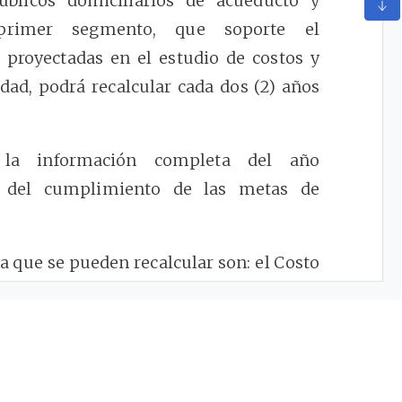
úblicos domiciliarios de acueducto y
l primer segmento, que soporte el
proyectadas en el estudio de costos y
dad, podrá recalcular cada dos (2) años
 la información completa del año
o del cumplimiento de las metas de
a que se pueden recalcular son: el Costo
 Medio de Operación General, el Costo
sto Medio de Inversión.
as Ambientales no hace parte de esta
 actualiza con el cobro efectuado por la