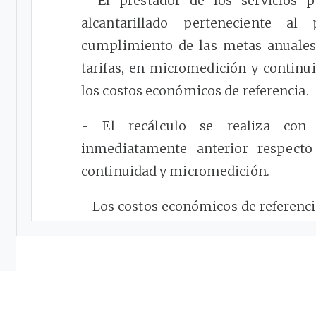
- El prestador de los servicios p
alcantarillado perteneciente a
cumplimiento de las metas anuales 
tarifas, en micromedición y continui
los costos económicos de referencia.
- El recálculo se realiza con
inmediatamente anterior respect
continuidad y micromedición.
- Los costos económicos de referenci
Medio de Administración, el Costo
Medio de Operación Particular y el Co
- El Costo Medio Generado por Tas
opción teniendo en cuenta que este se