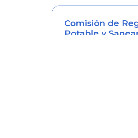
Comisión de Reg
Potable y Sanea
Sede principal
Carrera 12 Nº 97-80, Piso 2, 
Horario de atención: lunes a
Teléfono desde Colombia (6
Línea anticorrupción (60+1) 
Correo institucional: correo
Correo notificaciones judicia
Soy transparente: soytrans