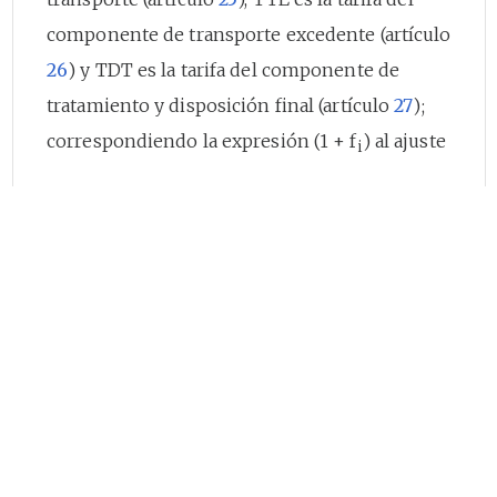
componente de transporte excedente (artículo
26
) y TDT es la tarifa del componente de
tratamiento y disposición final (artículo
27
);
correspondiendo la expresión (1 + f
) al ajuste
i
Fecha:
24-09-2014
por subsidio si se trata de
un usuario de los estratos 1, 2 ó 3 y dado el
caso, el aporte solidario, de corresponder a un
usuario de los estratos 5 y 6, pequeño
productor o gran productor, los cuales se
clasifican en comercial e industrial.
En este sentido, se debe tener en cuenta que
para establecer la tarifa para los componentes