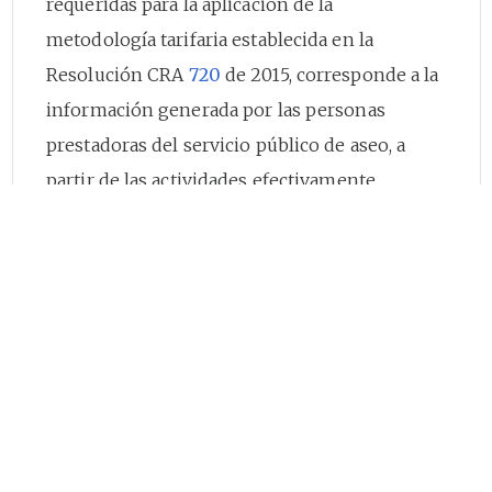
requeridas para la aplicación de la
metodología tarifaria establecida en la
Resolución CRA
720
de 2015, corresponde a la
información generada por las personas
prestadoras del servicio público de aseo, a
partir de las actividades efectivamente
prestadas a los suscriptores en cada periodo
de facturación.
En caso de requerir información adicional y/o
asesoría en materia tarifaria, le sugerimos
comunicarse con la Subdirección de
Regulación al teléfono en Bogotá: (1) 487 38 20
o a la línea gratuita nacional: 01 8000 51 75 65 y
uno de nuestros asesores atenderá sus