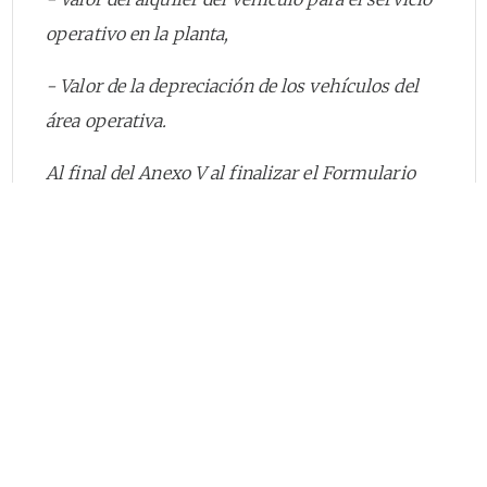
operativo en la planta,
- Valor de la depreciación de los vehículos del
área operativa.
Al final del Anexo V al finalizar el Formulario
No.2 se presenta una nota especificando que:
“Aquellos prestadores cuyas actividades sean
tercerizadas deben diligenciar el formulario
igualmente con la información solicitada. (...)".
Por lo tanto, para todas las actividades en que
la persona prestadora no haya realizado
inversiones, pero tenga tercerizadas las
actividades y/o ios equipos necesarios para la