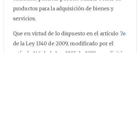
productos para la adquisición de bienes y
servicios.
Que en virtud de lo dispuesto en el artículo
7o
de la Ley 1340 de 2009, modificado por el
artículo
146
de la Ley 1955 de 2019, se solicitó
concepto previo sobre abogacía de la
competencia a la Superintendencia de
Industria y Comercio, Entidad que mediante
oficio identificado con el radicado No. 20-
246311-2-0 de cuatro (4) de agosto de 2020, se
pronunció sobre el proyecto de norma
recomendando: “(...) Eliminar del texto
propuesto para el artículo
2.2.1.2.1.2.7
del